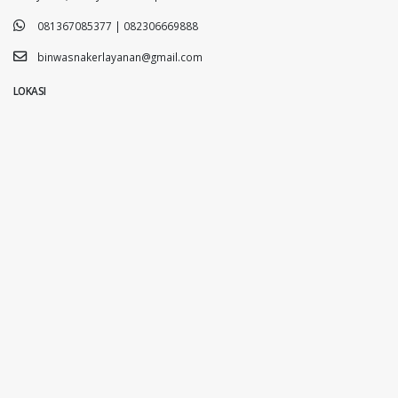
081367085377 | 082306669888
binwasnakerlayanan@gmail.com
LOKASI