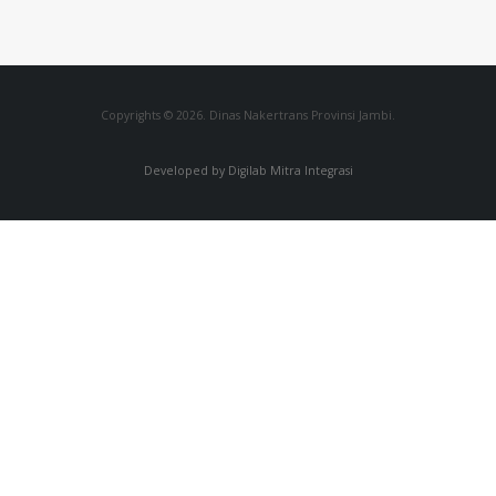
Copyrights © 2026. Dinas Nakertrans Provinsi Jambi.
Developed by Digilab Mitra Integrasi