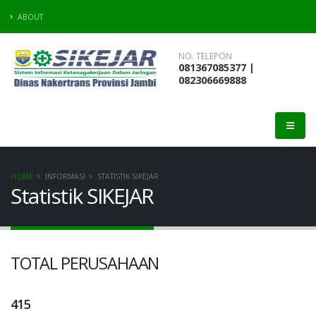
ABOUT
NO. TELEPON
081367085377 |
082306669888
HOME
INFORMASI
STATISTIK SIKEJAR
Statistik SIKEJAR
TOTAL PERUSAHAAN
415