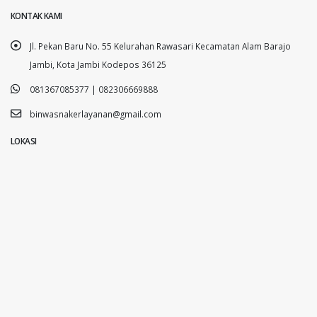
KONTAK KAMI
Jl. Pekan Baru No. 55 Kelurahan Rawasari Kecamatan Alam Barajo
Jambi, Kota Jambi Kodepos 36125
081367085377 | 082306669888
binwasnakerlayanan@gmail.com
LOKASI