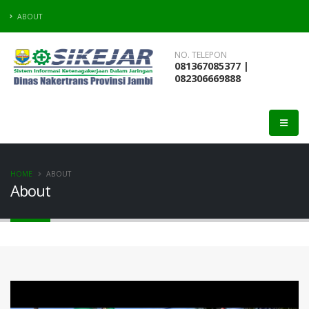
ABOUT
NO. TELEPON
081367085377 |
082306669888
HOME
ABOUT
About