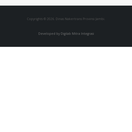
Copyrights © 2026. Dinas Nakertrans Provinsi Jambi.
Developed by Digilab Mitra Integrasi